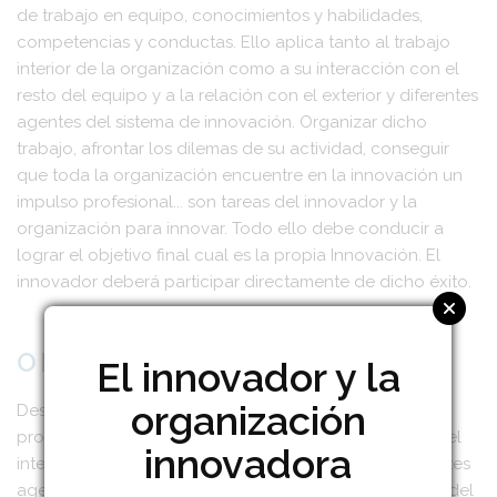
de trabajo en equipo, conocimientos y habilidades,
competencias y conductas. Ello aplica tanto al trabajo
interior de la organización como a su interacción con el
resto del equipo y a la relación con el exterior y diferentes
agentes del sistema de innovación. Organizar dicho
trabajo, afrontar los dilemas de su actividad, conseguir
que toda la organización encuentre en la innovación un
impulso profesional... son tareas del innovador y la
organización para innovar. Todo ello debe conducir a
lograr el objetivo final cual es la propia Innovación. El
innovador deberá participar directamente de dicho éxito.
OBJETIVO:
El innovador y la
organización
Desarrollar y conocer las características personales y
profesionales del innovador así como su relación con el
innovadora
interior de la organización, con el exterior y los diferentes
agentes del sistema de innovación. Introducir la figura del