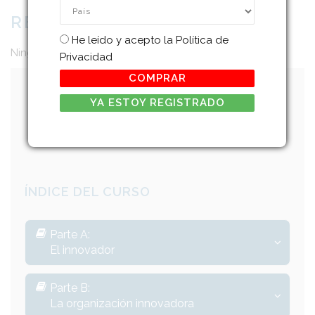
País
*
REQUISITOS:
Legal
He leído y acepto la
*
Política de
Ninguno
Privacidad
COMPRAR
YA ESTOY REGISTRADO
COMPRAR
EL CURSO
ÍNDICE DEL CURSO
Parte A:
El innovador
Parte B:
La organización innovadora