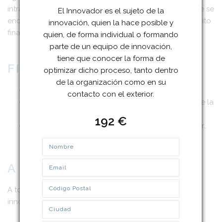
intra innovador, conocer las incertidumbres con las que se
El Innovador es el sujeto de la
encuentra y la forma en que puede ser partícipe del éxito
innovación, quien la hace posible y
final.
quien, de forma individual o formando
parte de un equipo de innovación,
tiene que conocer la forma de
FINALIDAD:
optimizar dicho proceso, tanto dentro
de la organización como en su
Conocer las características del innovador.
contacto con el exterior.
Conocer la forma en que participa con el resto de la
organización y el sistema externo de innovación.
192 €
Conocer las actividades que tiene que desarrollar..
Nombre
*
Email
*
A QUIEN VA DIRIGIDO:
Código Postal
*
A todas las personas interesadas en el campo de la
innovación y que quieren ponerla en marcha.
Ciudad
*