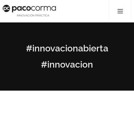
#innovacionabierta
#innovacion