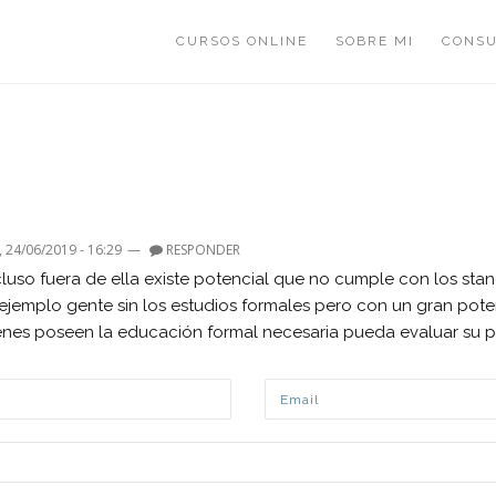
CURSOS ONLINE
SOBRE MI
CONSU
 24/06/2019 - 16:29
—
RESPONDER
cluso fuera de ella existe potencial que no cumple con los st
jemplo gente sin los estudios formales pero con un gran poten
ienes poseen la educación formal necesaria pueda evaluar su p