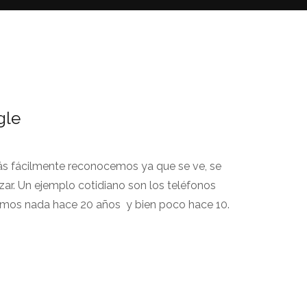
gle
ás fácilmente reconocemos ya que se ve, se
lizar. Un ejemplo cotidiano son los teléfonos
amos nada hace 20 años y bien poco hace 10.