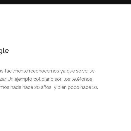
gle
ás fácilmente reconocemos ya que se ve, se
lizar. Un ejemplo cotidiano son los teléfonos
amos nada hace 20 años y bien poco hace 10.