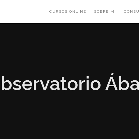
CURSOS ONLINE
SOBRE MI
CONSU
bservatorio Áb