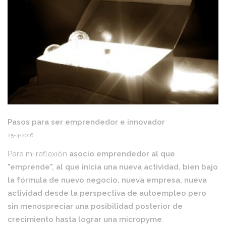
Pasos para ser emprendedor e innovador
25-4-2016
Para mi reflexión
asocio emprendedor al que
"emprende", al que inicia una nueva actividad, bien bajo
la fórmula de nuevo negocio, nueva empresa, nueva
actividad desde la perspectiva de autoempleo pero
sin menospreciar una posibilidad posterior de
crecimiento hasta lograr una micropyme
.