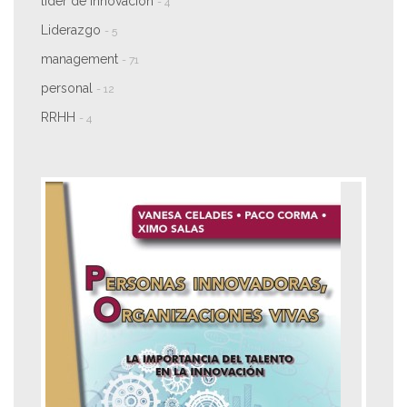
líder de innovación
- 4
Liderazgo
- 5
management
- 71
personal
- 12
RRHH
- 4