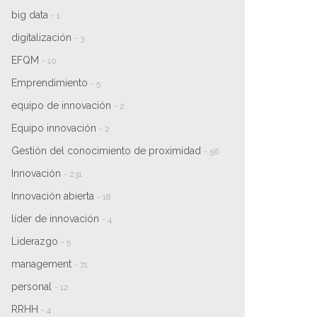
big data
- 1
digitalización
- 3
EFQM
- 10
Emprendimiento
- 5
equipo de innovación
- 2
Equipo innovación
- 2
Gestión del conocimiento de proximidad
- 56
Innovación
- 231
Innovación abierta
- 18
líder de innovación
- 4
Liderazgo
- 5
management
- 71
personal
- 12
RRHH
- 4