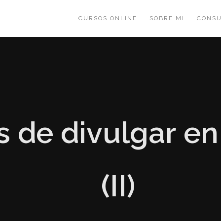
CURSOS ONLINE
SOBRE MI
CONSU
s de divulgar en
(II)