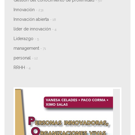
Gestión del conocimiento de proximidad
- 56
Innovación
- 231
Innovación abierta
- 18
líder de innovación
- 4
Liderazgo
- 5
management
- 71
personal
- 12
RRHH
- 4