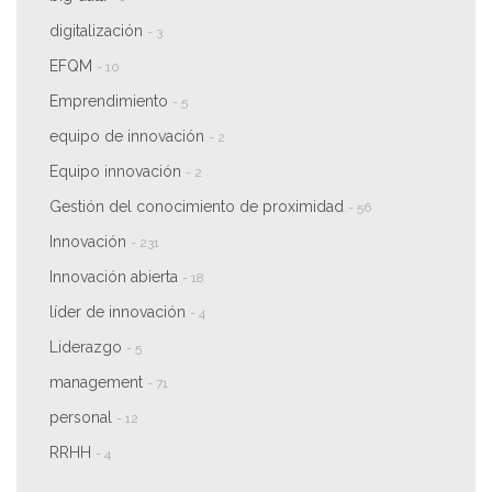
digitalización
- 3
EFQM
- 10
Emprendimiento
- 5
equipo de innovación
- 2
Equipo innovación
- 2
Gestión del conocimiento de proximidad
- 56
Innovación
- 231
Innovación abierta
- 18
líder de innovación
- 4
Liderazgo
- 5
management
- 71
personal
- 12
RRHH
- 4