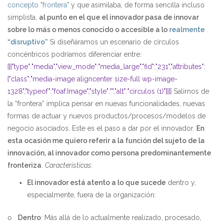
concepto "frontera"
y que asimilaba, de forma sencilla incluso
simplista,
al punto en el que el innovador pasa de innovar
sobre lo más o menos conocido o accesible a lo
realmente
“disruptivo”
Si diseñáramos un escenario de círculos
concéntricos podríamos diferenciar entre:
[[{"type":"media","view_mode":"media_large","fid":"231","attributes":
{"class":"media-image aligncenter size-full wp-image-
1328","typeof":"foaf:Image","style":"","alt":"circulos (1)"}}]]
Salirnos de
la “frontera” implica pensar en nuevas funcionalidades, nuevas
formas de actuar y nuevos productos/procesos/modelos de
negocio asociados. Este es el paso a dar por el innovador.
En
esta ocasión me quiero referir a la función del sujeto de la
innovación, al innovador como persona predominantemente
fronteriza
.
Características:
El innovador está atento a lo que sucede
dentro y,
especialmente, fuera de la organización:
o
Dentro
: Más allá de lo actualmente realizado, procesado,