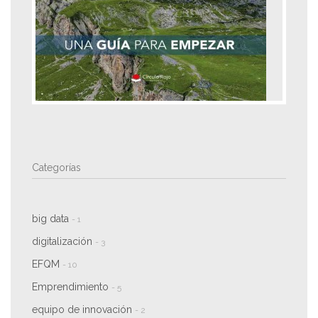
Categorías
big data
- 1
digitalización
- 3
EFQM
- 10
Emprendimiento
- 5
equipo de innovación
- 2