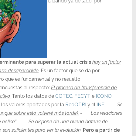
Dejando ya de lado, por
terminante para superar la actual crisis
hay un factor
pasa desapercibido
. Es un factor que se da por
ro que es fundamental y no resuelto
s encuestas al respecto:
El proceso de transferencia de
ctivo.
Tanto los datos de
COTEC
,
FECYT
e
ICONO
e los valores aportados por la
RedOTRI
y el
INE.
-
Se
unque sobre esto volveré más tarde).
-
Las relaciones
hélice”.
-
Se dispone de una buena batería de
son suficientes para ver la evolución.
Pero a partir de