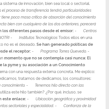
 sistema de innovación, bien sea local o sectorial.
 el proceso de transferencia tendrá particularidades
or tiene poca masa crítica de absorción del conocimiento
ecta bien con cualquiera de los dos anteriores, parecerá
los diferentes pasos desde el emisor:
-
Centros
dOTRI
-
Institutos Tecnológicos
Todos ellos en una
ito no es el deseado.
Se han generado políticas de
sde el receptor:
-
Programa Torres Quevedo.
-
 un
momento que no se contempla casi nunca: El
de la pyme y su asociación a un Conocimiento
nterna con una respuesta externa concreta. Me explico:
edicamos, tratamos de dedicarnos, los consultores:
e conocimiento.
-
Tenemos hilo directo con las
tiliza este hilo también? ¿Por qué, incluso, se
 este enlace:
-
Ubicación geográfica y proximidad
tos sectoriales y especialidad.
-
Confianza de la