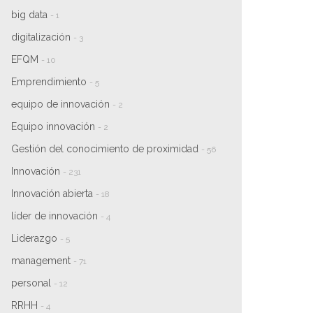
big data
- 1
digitalización
- 3
EFQM
- 10
Emprendimiento
- 5
equipo de innovación
- 2
Equipo innovación
- 2
Gestión del conocimiento de proximidad
- 56
Innovación
- 231
Innovación abierta
- 18
líder de innovación
- 4
Liderazgo
- 5
management
- 71
personal
- 12
RRHH
- 4