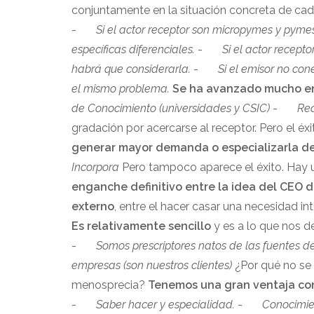
conjuntamente en la situación concreta de cada
-
Si el actor receptor son micropymes y pymes
específicas diferenciales.
-
Si el actor recept
habrá que considerarla.
-
Si el emisor no con
el mismo problema.
Se ha avanzado mucho en 
de Conocimiento (universidades y CSIC)
-
Re
gradación por acercarse al receptor. Pero el éx
generar mayor demanda o especializarla de
Incorpora
Pero tampoco aparece el éxito. Hay
enganche definitivo entre la idea del CEO 
externo
, entre el hacer casar una necesidad i
Es relativamente sencillo
y es a lo que nos d
-
Somos prescriptores natos de las fuentes d
empresas (son nuestros clientes)
¿Por qué no se u
menosprecia?
Tenemos una gran ventaja con
-
Saber hacer y especialidad.
-
Conocimien