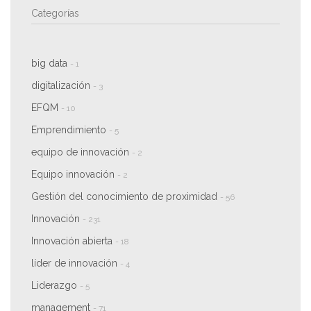
Categorías
big data
- 1
digitalización
- 3
EFQM
- 10
Emprendimiento
- 5
equipo de innovación
- 2
Equipo innovación
- 2
Gestión del conocimiento de proximidad
- 56
Innovación
- 231
Innovación abierta
- 18
líder de innovación
- 4
Liderazgo
- 5
management
- 71