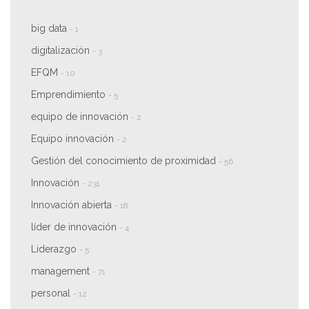
big data
- 1
digitalización
- 3
EFQM
- 10
Emprendimiento
- 5
equipo de innovación
- 2
Equipo innovación
- 2
Gestión del conocimiento de proximidad
- 56
Innovación
- 231
Innovación abierta
- 18
líder de innovación
- 4
Liderazgo
- 5
management
- 71
personal
- 12