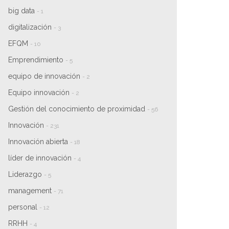
big data
- 1
digitalización
- 3
EFQM
- 10
Emprendimiento
- 5
equipo de innovación
- 2
Equipo innovación
- 2
Gestión del conocimiento de proximidad
- 56
Innovación
- 231
Innovación abierta
- 18
líder de innovación
- 4
Liderazgo
- 5
management
- 71
personal
- 12
RRHH
- 4