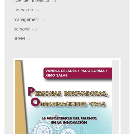
líder de innovación
- 4
Liderazgo
- 5
management
- 71
personal
- 12
RRHH
- 4