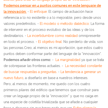
Podemos pensar en 4 puntos comunes en este lenguaje de
la innovación:
-
El enfoque:
El campo de actuación hace
referencia a lo no existente o a lo mejorable, pero desde unos
valores predefinidos. -
El modelo o método dialéctico:
La forma
de intervenir en el proceso evolutivo de las ideas y de los
destinatarios. -
La incertidumbre como realidad
omnipresente
en todo el proceso. -
El objetivo final:
No perderlo de vista, son
las personas.Creo, al menos es mi aportación, que estos cuatro
puntos deben conformar parte del lenguaje de la “innovación”.
Podemos añadir otros como:
-
La marginalidad
ya que se trata
de sobrepasar las fronteras actuales. -
La necesidad constante
de buscar respuestas a preguntas.
-
La tendencia a generar un
nuevo futuro
, a diseñarlo en base a nuestros intereses.
Pero, al menos de momento, me quedo con los cuatro
primeros pilares del edificio que tenemos que construir para
crear un leguaje propio de la “innovación” y que no caiga en
una especie de coletilla trivializada que se añade a cualquier