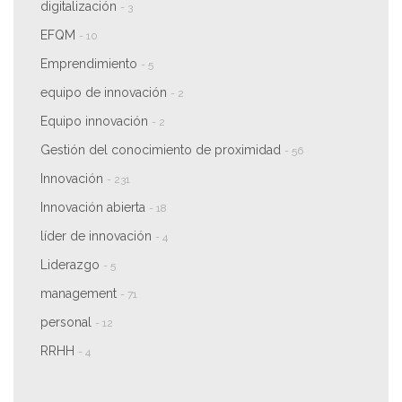
digitalización
- 3
EFQM
- 10
Emprendimiento
- 5
equipo de innovación
- 2
Equipo innovación
- 2
Gestión del conocimiento de proximidad
- 56
Innovación
- 231
Innovación abierta
- 18
líder de innovación
- 4
Liderazgo
- 5
management
- 71
personal
- 12
RRHH
- 4