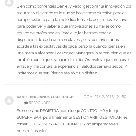
Bien como comentáis Daniel y Paco, gestionar la innovación,los
recursos y el tiempo es lo que se hace como directivo,pero el
tiempo restante para la metódica toma de decisiones es clave
para poder ver y saber a qué innovaciones sumarse como
equipo de profesionales. Para ello,las herramientas a
disposición de cada uno son claves y el saber inventarlas
acorde a las expectativas de cada persona cuando piensa en
una meta a alcanzar. Los Project Managers lo saben bien,que es
también con lo que trabajan día a día. Os invito a que probéis el
enlace y me contéis la experiencia. ¡Saludos carnavalescos! Y
incitemos que ser líder,no sea sólo un disfraz
DOM, 27/12/2015 - 21:50
DANIEL BERCIANOS COUBROUGH
—
RESPONDER
Es necesario REGISTRA, para luego CONTROLAR y luego
SUPERVISAR, para finalmente GESTIONAR!! ¡¡GESTIONAR, es
tomar DECISIONES PROFESIONALES, no amparadas en
nuestro "instinto"