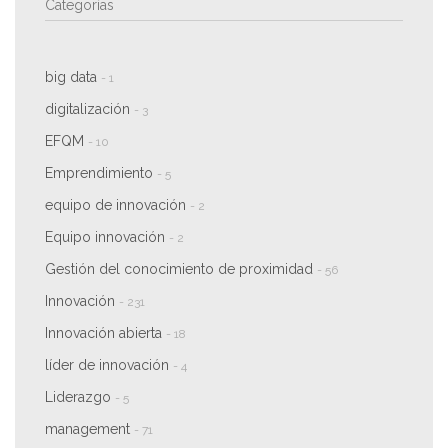
Categorías
big data
- 1
digitalización
- 3
EFQM
- 10
Emprendimiento
- 5
equipo de innovación
- 2
Equipo innovación
- 2
Gestión del conocimiento de proximidad
- 56
Innovación
- 231
Innovación abierta
- 18
líder de innovación
- 4
Liderazgo
- 5
management
- 71