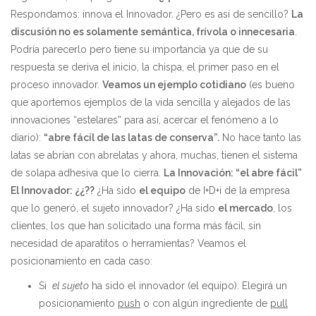
Respondamos: innova el Innovador. ¿Pero es así de sencillo?
La
discusión no es solamente semántica, frívola o innecesaria
.
Podría parecerlo pero tiene su importancia ya que de su
respuesta se deriva el inicio, la chispa, el primer paso en el
proceso innovador.
Veamos un ejemplo cotidiano
(es bueno
que aportemos ejemplos de la vida sencilla y alejados de las
innovaciones “estelares” para así, acercar el fenómeno a lo
diario):
“abre fácil de las latas de conserva”.
No hace tanto las
latas se abrían con abrelatas y ahora, muchas, tienen el sistema
de solapa adhesiva que lo cierra.
La Innovación: “el abre fácil”
El Innovador: ¿¿??
¿Ha sido
el equipo
de I+D+i de la empresa
que lo generó, el sujeto innovador? ¿Ha sido
el mercado
, los
clientes, los que han solicitado una forma más fácil, sin
necesidad de aparatitos o herramientas? Veamos el
posicionamiento en cada caso:
Si
el sujeto
ha sido el innovador (el equipo): Elegirá un
posicionamiento
push
o con algún ingrediente de
pull