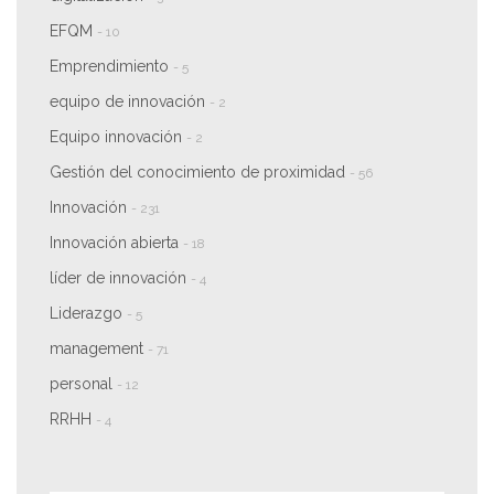
EFQM
- 10
Emprendimiento
- 5
equipo de innovación
- 2
Equipo innovación
- 2
Gestión del conocimiento de proximidad
- 56
Innovación
- 231
Innovación abierta
- 18
líder de innovación
- 4
Liderazgo
- 5
management
- 71
personal
- 12
RRHH
- 4