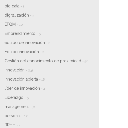
big data
- 1
digitalización
- 3
EFQM
- 10
Emprendimiento
- 5
equipo de innovación
- 2
Equipo innovación
- 2
Gestión del conocimiento de proximidad
- 56
Innovación
- 231
Innovación abierta
- 18
líder de innovación
- 4
Liderazgo
- 5
management
- 71
personal
- 12
RRHH
- 4