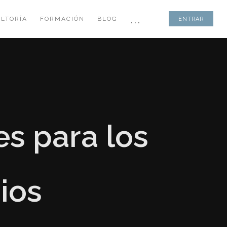
...
LTORÍA
FORMACIÓN
BLOG
ENTRAR
es para los
ios