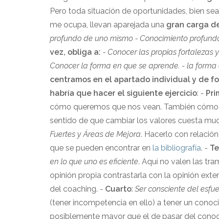
Pero toda situación de oportunidades, bien sea
me ocupa, llevan aparejada una
gran carga d
profundo de uno mismo
- Conocimiento profundo
vez, obliga a:
- Conocer las propias fortalezas 
Conocer la forma en que se aprende.
- la forma
centramos en el apartado individual y de f
habría que hacer el siguiente ejercicio
: -
Pri
cómo queremos que nos vean. También cómo n
sentido de que cambiar los valores cuesta mu
Fuertes y Áreas de Mejora
. Hacerlo con relació
que se pueden encontrar en
la bibliografía
. -
Te
en lo que uno es eficiente
. Aquí no valen las tra
opinión propia contrastarla con la opinión exte
del coaching. -
Cuarto
:
Ser consciente del esfu
(tener incompetencia en ello) a tener un cono
posiblemente mayor que el de pasar del conoc