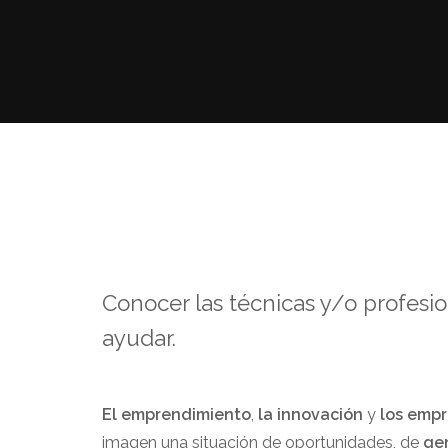
Conocer las técnicas y/o profes
ayudar.
El emprendimiento
,
la innovación
y
los emp
imagen una situación de oportunidades, de
ge