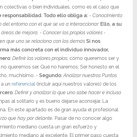
n colectivas o bien individuales, como es el caso que
e responsabilidad
.
Todo ello obliga a:
- Conocimiento
 del entorno con el que se va a interaccionar.
Ello, a su
y áreas de mejora.
- Conocer los propios valores
-
 en que uno se relaciona con los demás
Si nos
orma más concreta con el individuo innovador,
mero
:
Definir los valores propios
, cómo queremos ser y
o queremos ser. Qué no haremos. Ser honesto en el
cho, muchísimo. -
Segundo
:
Analizar nuestros Puntos
n a un
referencial
(incluir aquí nuestros valores) de los
rcero
:
Definir y analizar lo que uno sabe hacer e incluso
mpas al solitario y es bueno dejarse aconsejar. La
rna. En este apartado es de gran ayuda el profesional
erzo que hay por delante
. Pasar de no conocer algo
cimiento mediano cuesta un gran esfuerzo y
imiento mediano al excelente. El primer paso cuesta