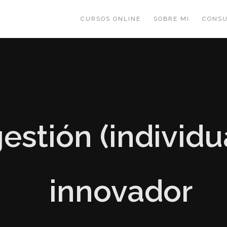
CURSOS ONLINE
SOBRE MI
CONSU
estión (individua
innovador