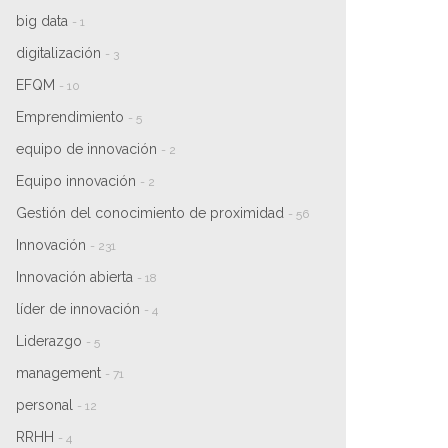
big data
- 1
digitalización
- 3
EFQM
- 10
Emprendimiento
- 5
equipo de innovación
- 2
Equipo innovación
- 2
Gestión del conocimiento de proximidad
- 56
Innovación
- 231
Innovación abierta
- 18
líder de innovación
- 4
Liderazgo
- 5
management
- 71
personal
- 12
RRHH
- 4