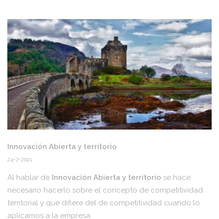
Innovación Abierta y territorio
24-7-2021
Al hablar de
Innovación Abierta y territorio
se hace
necesario hacerlo sobre el concepto de competitividad
territorial y que difiere del de competitividad cuando lo
aplicamos a la empresa