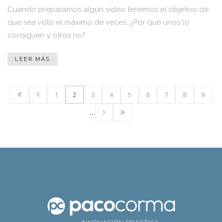
Cuando preparamos algún vídeo tenemos el objetivo de
que sea visto el máximo de veces. ¿Por qué unos lo
consiguen y otros no?
LEER MÁS
1
2
3
4
5
6
7
8
9
…