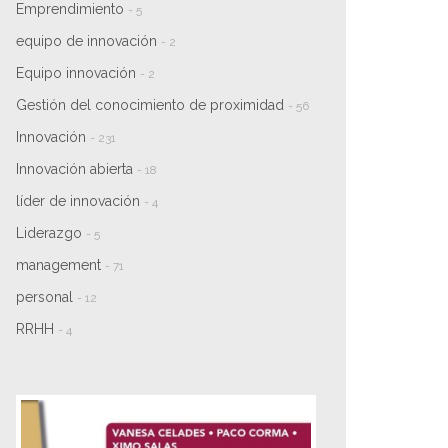
Emprendimiento
- 5
equipo de innovación
- 2
Equipo innovación
- 2
Gestión del conocimiento de proximidad
- 56
Innovación
- 231
Innovación abierta
- 18
líder de innovación
- 4
Liderazgo
- 5
management
- 71
personal
- 12
RRHH
- 4