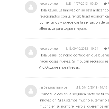
JUE, 11/07/2013 - 09:20
—
R
PACO CORMA
Hola Xavier, La Innovación se está aplicand
relacionados con la rentabilidad económica
comentarios y puede dar la sensación de que 
alternativa para lograr mejoras.
MIÉ, 09/10/2013 - 19:54
—
PACO CORMA
Hola Jesús, coincido contigo en que buenas 
hacer cosas nuevas. Si implican recursos es 
9 d´Octubre i nosaltres ací
MIÉ, 09/10/2013 - 19:19
JESÚS MONTESINOS
Como tu dices en la segunda parte de tu c
innovación. Si ajustamos mucho el término 
mucho en su nombre. Pero si queremos ampl