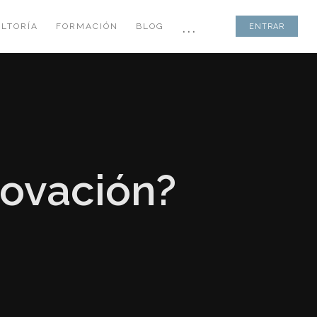
...
LTORÍA
FORMACIÓN
BLOG
ENTRAR
novación?