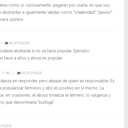
abra como si, curiosamente, pagaran por usarla, es que soy
abstractas e igualmente válidas como "creatividad", "pasión",
ncera opinión.
—
RESPONDER
sultaría abstracta si no se hace popular. Ejemplo:
 hace 4 años y ahora es popular.
- 17:40
—
RESPONDER
tardanza en responder pero ataque de spam es responsable. Es
a popularizar términos y ello es positivo en sí mismo. La
e, en ocasiones, el abuso trivializa el término, lo vulgariza y
s lo que denominaría "burbuja".
ONDER