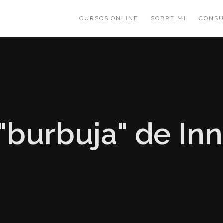
CURSOS ONLINE
SOBRE MI
CONSU
 "burbuja" de In