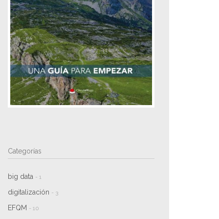
Categorías
big data
- 1
digitalización
- 3
EFQM
- 10