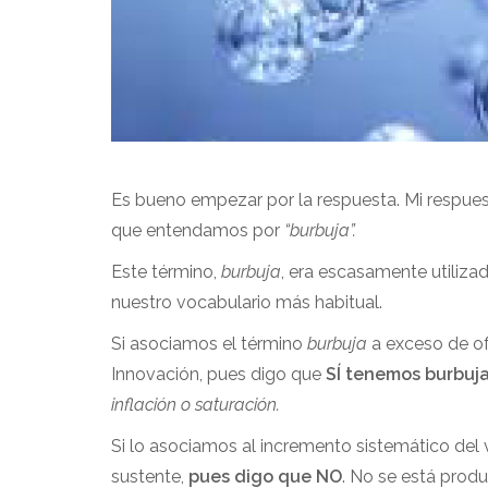
Es bueno empezar por la respuesta. Mi respue
que entendamos por
“burbuja”.
Este término,
burbuja
, era escasamente utiliz
nuestro vocabulario más habitual.
Si asociamos el término
burbuja
a exceso de ofe
Innovación, pues digo que
SÍ tenemos burbuj
inflación o saturación.
Si lo asociamos al incremento sistemático del 
sustente,
pues digo que NO
. No se está prod